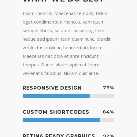
Etiam rhoncus. Maecenas tempus, tellus
eget condimentum rhoncus, sem quam
semper libero, sit amet adipiscing sem
neque sed ipsum. Nam quam nunc, blandit
vel, luctus pulvinar, hendrerit id, lorem.
Maecenas nec odio et ante tincidunt
tempus. Donec vitae sapien ut libero
venenatis faucibus. Nullam quis ante.
73
%
RESPONSIVE DESIGN
84
%
CUSTOM SHORTCODES
92
%
RETINA READY GRAPHICS