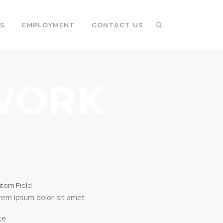
S
EMPLOYMENT
CONTACT US
WORK
stom Field
rem ipsum dolor sit amet
te