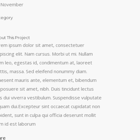
 November
tegory
t
ut This Project
rem ipsum dolor sit amet, consectetuer
piscing elit. Nam cursus. Morbi ut mi. Nullam
im leo, egestas id, condimentum at, laoreet
ttis, massa. Sed eleifend nonummy diam.
aesent mauris ante, elementum et, bibendum
 posuere sit amet, nibh. Duis tincidunt lectus
is dui viverra vestibulum. Suspendisse vulputate
iquam dui.Excepteur sint occaecat cupidatat non
ident, sunt in culpa qui officia deserunt mollit
im id est laborum
are