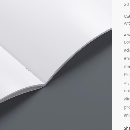
20
Ca
Ar
Abo
Lo
adi
en
ma
Pr
at,
qu
al
pro
an
Sh